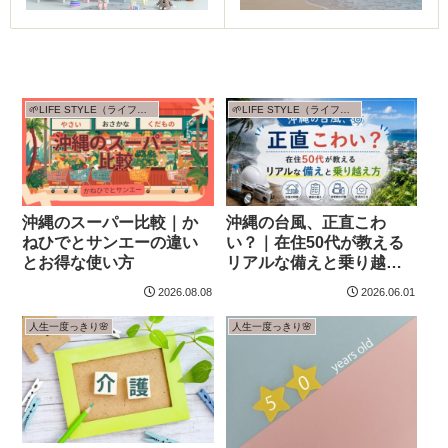
🌱LIFE STYLE（ライフスタイル）
🌱LIFE STYLE（ライフスタイル）
沖縄のスーパー比較｜か
沖縄の台風、正直こわ
ねひでとサンエーの違い
い？｜在住50代が教える
とお得な使い方
リアルな備えと乗り越え
方
2026.08.08
2026.06.01
人生一度っきり🌸
人生一度っきり🌸