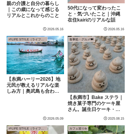
親の介護と自分の暮らし
50代になって変わったこ
｜この歳になって感じる
と・気づいたこと｜沖縄
リアルとこれからのこと
在住kairiのリアルな話
2026.05.16
2026.05.16
🌱LIFE STYLE（ライフスタイル）
食事処・グルメ🍽️
【糸満ハーリー2026】地
元民が教えるリアルな楽
しみ方｜奥武島も合わせ
て巡ろう
【糸満市】Bake ステラ｜
焼き菓子専門のケーキ屋
さん。誕生日ケーキ・ギ
フトにも対応
2026.05.09
2025.08.15
🌱LIFE STYLE（ライフスタイル）
カフェ巡り☕