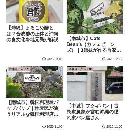
【沖縄】まるこめ酢と
は？合成酢の正体と沖縄
【南城市】Cafe
の食文化を地元民が解説
Bean’s（カフェビーン
ズ）｜3姉妹が作る自家製
スイーツの隠れ家カフェ
2025.08.08
2023.12.12
🌺沖縄ぶらり🌴
食事処・グルメ🍽️
【南城市】韓国料理屋パ
【中城】フクギパン｜古
ップパップ｜地元民が通
民家農家が営む沖縄の隠
うリアルな韓国料理店レ
れ家パン屋さん
ポート
2023.11.08
2023.11.06