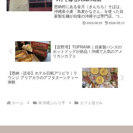
恩納村にある金月（きんちち）そばは、
沖縄産小麦「島麦かなさん」を使った自
家製生麺が自慢の沖縄そば専門店。つけ
そばや坦々そばなど個性的なメニューも
2023.08.05
2026.05.17
揃う、地元民にも人気の名店です。
【宜野湾】TOPRANK｜自家製バンズの
ホットドッグが絶品！沖縄で人気のアメ
リカンカフェ
【恩納・読谷】ホテル日航アリビラ｜ラ
ウンジ アリアカラのアフタヌーンティー
体験
ホーム
🌺沖縄ぶらり🌴
カフェ巡り☕