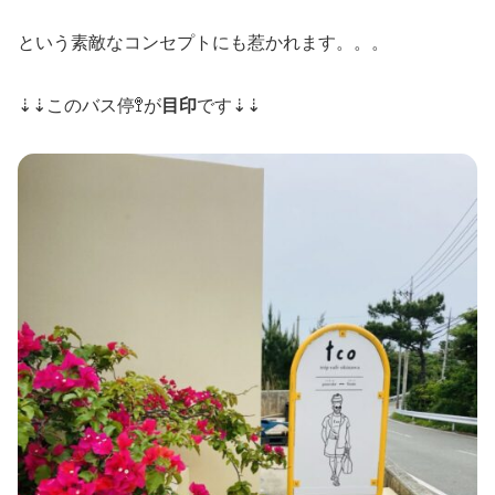
という素敵なコンセプトにも惹かれます。。。
⇣⇣このバス停🚏が
目印
です⇣⇣