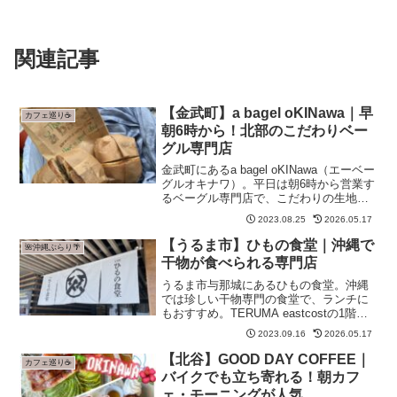
関連記事
【金武町】a bagel oKINawa｜早
カフェ巡り☕
朝6時から！北部のこだわりベー
グル専門店
金武町にあるa bagel oKINawa（エーベー
グルオキナワ）。平日は朝6時から営業す
るベーグル専門店で、こだわりの生地を
使ったベーグルが揃います。金武町のス
2023.08.25
2026.05.17
ポットに寄ったついでにぜひ。
【うるま市】ひもの食堂｜沖縄で
🌺沖縄ぶらり🌴
干物が食べられる専門店
うるま市与那城にあるひもの食堂。沖縄
では珍しい干物専門の食堂で、ランチに
もおすすめ。TERUMA eastcostの1階に
位置する海沿いの人気スポットです。
2023.09.16
2026.05.17
【北谷】GOOD DAY COFFEE｜
カフェ巡り☕
バイクでも立ち寄れる！朝カフ
ェ・モーニングが人気