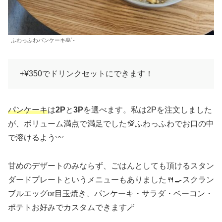
ふわっふわパンケーキ🥞´-
+¥350でドリンクセットにできます！
パンケーキ
は
2P
と
3P
を選べます。私は2Pを注文しました
が、ボリューム満点で満足でした💯ふわっふわでお口の中
で溶けるよう〰️
甘めのデザートのみならず、ごはんとしても頂けるスタン
ダードプレートというメニューもありました🍴🍳スクラン
ブルエッグor目玉焼き、パンケーキ・サラダ・ベーコン・
ポテトお好みでカスタムできます🪄