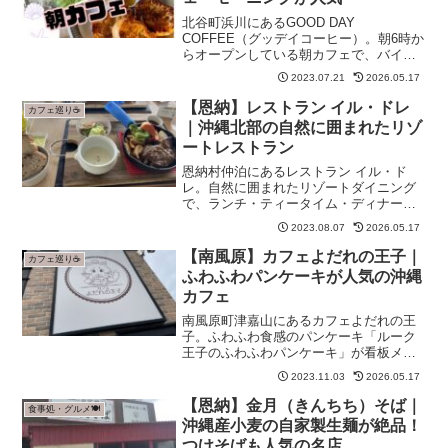
北谷町浜川にあるGOOD DAY
COFFEE（グッデイコーヒー）。朝6時か
らオープンしている朝カフェで、バイク
でも立ち寄りやすいロケーション。モー
2023.07.21
2026.05.17
ニングや朝食におすすめの人気カフェ。
【恩納】レストラン イル・ドレ
カフェ巡り☕
｜沖縄北部の自然に囲まれたリゾ
ートレストラン
恩納村仲泊にあるレストラン イル・ド
レ。自然に囲まれたリゾートダイニング
で、ランチ・ティータイム・ディナーと
幅広く利用できます。
2023.08.07
2026.05.17
【南風原】カフェよだれの王子｜
カフェ巡り☕
ふわふわパンケーキが人気の沖縄
カフェ
南風原町津嘉山にあるカフェよだれの王
子。ふわふわ食感のパンケーキ「ルーク
王子のふわふわパンケーキ」が看板メニ
ュー。ローストビーフサンドなどのラン
2023.11.03
2026.05.17
チも充実した沖縄南部の人気カフェで
す。
【恩納】金月（きんちち）そば｜
食事処・グルメ🍽️
沖縄産小麦の自家製生麺が絶品！
つけそばも人気の名店