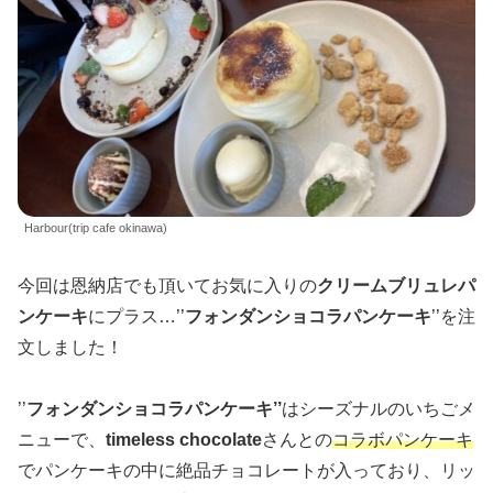
Harbour(trip cafe okinawa)
今回は恩納店でも頂いてお気に入りの
クリームブリュレパ
ンケーキ
にプラス…’’
フォンダンショコラパンケーキ
’’を注
文しました！
’’
フォンダンショコラパンケーキ’’
はシーズナルのいちごメ
ニューで、
timeless chocolate
さんとの
コラボパンケーキ
でパンケーキの中に絶品チョコレートが入っており、リッ