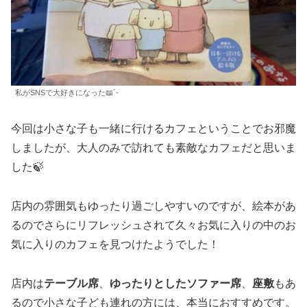
私がSNSで大好きになった📖´-
今回は小さな子も一緒に行けるカフェということでお邪魔
しましたが、大人のみで訪れても素敵なカフェだと思いま
した🍃
店内の雰囲気もゆったり過ごしやすいのですが、絵本があ
るのでさらにリフレッシュされて久々お気に入りの中のお
気に入りのカフェを見つけたようでした！
店内は
テーブル席
、
ゆったりとしたソファー席
、
座敷
もあ
るので小さな子ども連れの方には、本当におすすめです。