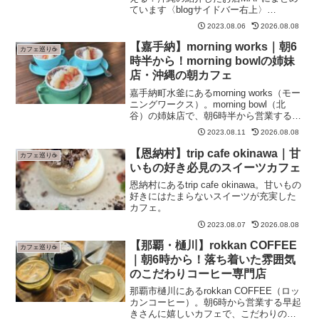
ています〈blogサイドバー右上〉
TAP◀︎◁夜カフェが好きで、北谷をふら
2023.08.06
2026.08.08
りと歩いていた時に出会ったAIEN
COFFEE&HOSTEL（アイエン コーヒー
【嘉手納】morning works｜朝6
カフェ巡り☕
アンド ReadMore...
時半から！morning bowlの姉妹
店・沖縄の朝カフェ
嘉手納町水釜にあるmorning works（モー
ニングワークス）。morning bowl（北
谷）の姉妹店で、朝6時半から営業する早
起きさんに嬉しいモーニングカフェ。地
2023.08.11
2026.08.08
元民に人気のリアルな沖縄の朝カフェで
す。
【恩納村】trip cafe okinawa｜甘
カフェ巡り☕
いもの好き必見のスイーツカフェ
恩納村にあるtrip cafe okinawa。甘いもの
好きにはたまらないスイーツが充実した
カフェ。
2023.08.07
2026.08.08
【那覇・樋川】rokkan COFFEE
カフェ巡り☕
｜朝6時から！落ち着いた雰囲気
のこだわりコーヒー専門店
那覇市樋川にあるrokkan COFFEE（ロッ
カンコーヒー）。朝6時から営業する早起
きさんに嬉しいカフェで、こだわりの豆