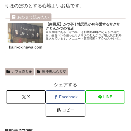
りほのぼのとする心地よいお店です。
【南風原】かつ亭｜地元民が40年愛するサクサ
クとんかつの名店
南風原町にある「かつ亭」は創業約40年のとんかつ専門
店。生食パンを使ったサクサクのとんかつが地元民に長年
愛されています。メニュー・営業時間・アクセスをレポー
ト。
kairi-okinawa.com
カフェ巡り☕
🌺沖縄ぶらり🌴
シェアする
X
Facebook
LINE
コピー