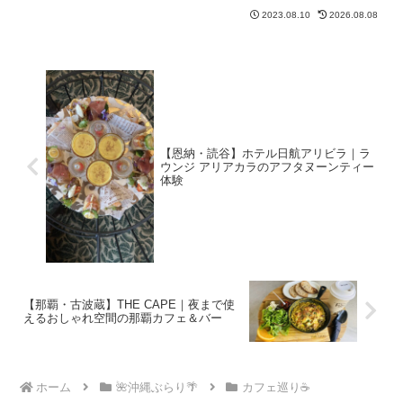
を使ったコーヒーが楽しめます。首里に
2023.08.10
2026.08.08
も2号店あり。
【恩納・読谷】ホテル日航アリビラ｜ラ
ウンジ アリアカラのアフタヌーンティー
体験
【那覇・古波蔵】THE CAPE｜夜まで使
えるおしゃれ空間の那覇カフェ＆バー
ホーム
🌺沖縄ぶらり🌴
カフェ巡り☕