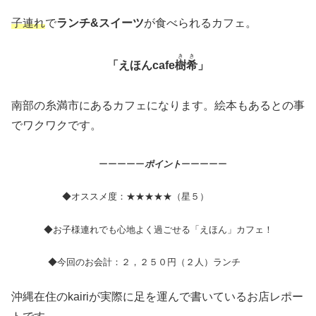
子連れ
で
ランチ&スイーツ
が食べられるカフェ。
きき
「えほんcafe
樹希
」
南部の糸満市にあるカフェになります。絵本もあるとの事
でワクワクです。
ーーーーー
ポイント
ーーーーー
◆オススメ度：★★★★★（星５）
◆お子様連れでも心地よく過ごせる「えほん」カフェ！
◆今回のお会計：２，２５０円（２人）ランチ
沖縄在住のkairiが実際に足を運んで書いているお店レポー