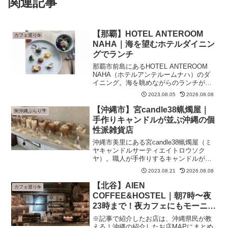
関連記事
【那覇】HOTEL ANTEROOM
カフェ巡り☕
NAHA｜海を望むホテルダイニン
グでランチ
那覇市前島にあるHOTEL ANTEROOM
NAHA（ホテルアンテルームナハ）のダ
イニング。海を眺めながらのランチが楽
しめるホテルレストランで、ランチ・モ
2023.08.05
2026.08.08
ーニング・ディナーと幅広く対応してい
ます。
【沖縄市】宮candle38蝋燭屋｜
🌺沖縄ぶらり🌴
手作りキャンドルが並ぶ沖縄の個
性派雑貨店
沖縄市美里にある宮candle38蝋燭屋（ミ
ヤキャンドルサーティエイトロウソク
ヤ）。職人が手作りするキャンドルが並
ぶ沖縄でも珍しい雑貨店です。
2023.08.21
2026.08.08
【北谷】AIEN
カフェ巡り☕
COFFEE&HOSTEL｜朝7時〜夜
23時まで！夜カフェにもモーニン
グにもおすすめの隠れ家カフェ
※記事で紹介したお店は、沖縄県民が教
える！沖縄の紹介したお店MAPにまとめ