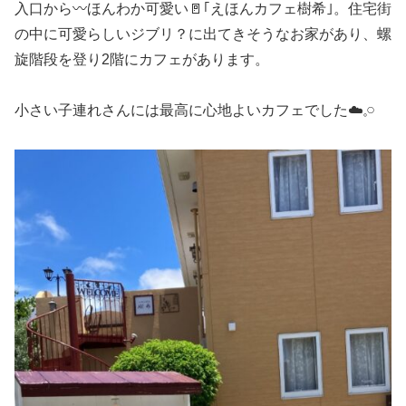
入口から〰ほんわか可愛い🚪｢えほんカフェ樹希｣。住宅街
の中に可愛らしいジブリ？に出てきそうなお家があり、螺
旋階段を登り2階にカフェがあります。
小さい子連れさんには最高に心地よいカフェでした☁️𓈒𓏸