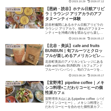
2023.10.29
2026.07.12
４７回 沖縄の産業まつり」へ行ってきま
した。心地よい秋の気配の中Kairi-
【恩納・読谷】ホテル日航アリビ
カフェ巡り☕
okinawaかReadMore...
ラ｜ラウンジ アリアカラのアフ
タヌーンティー体験
読谷村儀間にあるホテル日航アリビラの
ラウンジ アリアカラ。憧れのアフタヌー
ンティーを沖縄の海を望みながら楽しめ
ます。
2023.08.08
2026.05.17
【北谷・美浜】cafe and fruits
カフェ巡り☕
BUNBUN｜旬フルーツとクロッ
フルが楽しめるアメリカンビレッ
ジのカフェ
北谷町美浜のアメリカンビレッジにある
cafe and fruits BUNBUN（カフェアンド
フルーツバンバン）。旬のフルーツをた
っぷり使ったスイーツやクロッフルが人
2023.08.24
2026.05.17
気。朝8時から営業しているのも嬉しいポ
イント。
【宜野湾】pipeline coffee｜メキ
カフェ巡り☕
シコ料理×こだわりコーヒーの個
性派カフェ
宜野湾市大山にあるpipeline coffee（パイ
プラインコーヒー）。メキシコ料理とこ
だわりコーヒーを合わせた個性派カフ
ェ。店内は落ち着いた雰囲気で、地元民