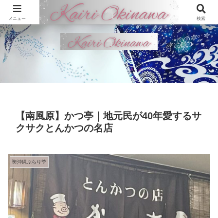
メニュー
検索
【南風原】かつ亭｜地元民が40年愛するサ
クサクとんかつの名店
🌺沖縄ぶらり🌴