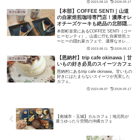
2023.08.10
2026.05.17
にも人気のローカルスポット。
【本部】COFFEE SENTI｜山道
カフェ巡り☕
の自家焙煎珈琲専門店！濃厚オレ
オチーズケーキも絶品の北部隠れ
家カフェ
本部町並里にあるCOFFEE SENTI（コー
ヒーセンティ）。山道に佇む自家焙煎コ
ーヒーの隠れ家カフェで、濃厚なオレオ
チーズケーキも人気。美ら海水族館への
2023.08.11
2026.05.17
ドライブ途中に立ち寄るのがおすすめで
す。
【恩納村】trip cafe okinawa｜甘
カフェ巡り☕
いもの好き必見のスイーツカフェ
恩納村にあるtrip cafe okinawa。甘いもの
好きにはたまらないスイーツが充実した
カフェ。
2023.08.07
2026.05.17
【南城市・玉城】カルカフェ｜地元民が
通うゆったり空間の沖縄カフェ