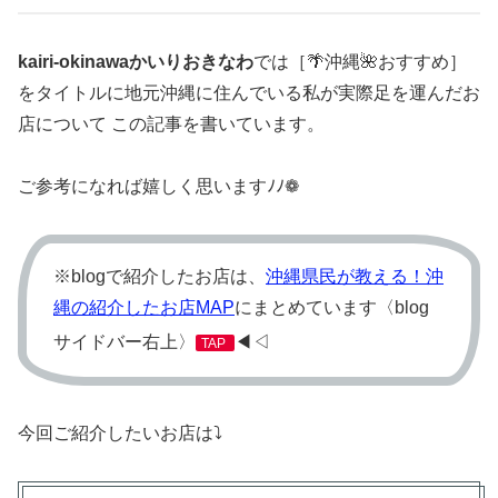
kairi-okinawaかいりおきなわ
では［🌴沖縄🌺おすすめ］
をタイトルに地元沖縄に住んでいる私が実際足を運んだお
店について この記事を書いています。
ご参考になれば嬉しく思いますﾉﾉ❁
※blogで紹介したお店は、
沖縄県民が教える！沖
縄の紹介したお店MAP
にまとめています〈blog
サイドバー右上〉
◀︎◁
TAP
今回ご紹介したいお店は⤵