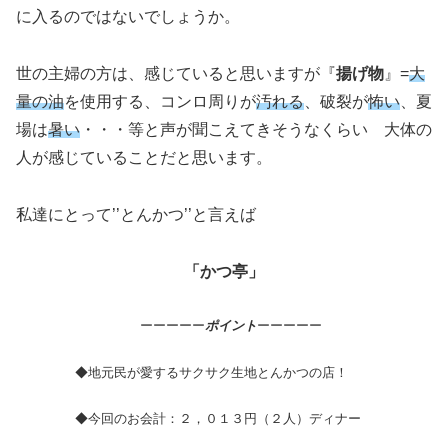
に入るのではないでしょうか。
世の主婦の方は、感じていると思いますが『
揚げ物
』=
大
量の油
を使用する、コンロ周りが
汚れる
、破裂が
怖い
、夏
場は
暑い
・・・等と声が聞こえてきそうなくらい 大体の
人が感じていることだと思います。
私達にとって’’とんかつ’’と言えば
「かつ亭」
ーーーーー
ポイント
ーーーーー
◆地元民が愛するサクサク生地とんかつの店！
◆今回のお会計：２，０１３円（２人）ディナー