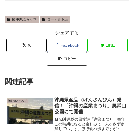
🌺沖縄ぶらり🌴
ローカルお店
シェアする
X
Facebook
LINE
コピー
関連記事
沖縄県産品（けんさんぴん）発
🌺沖縄ぶらり🌴
信！「沖縄の産業まつり」奥武山
公園にて開催
ashu沖縄秋の風物詩「産業まつり」毎年
この時期になると楽しみで 欠かさず参
加しています。ほぼ食べ歩きですが・・
那覇市奥武山公園で開催されている「第