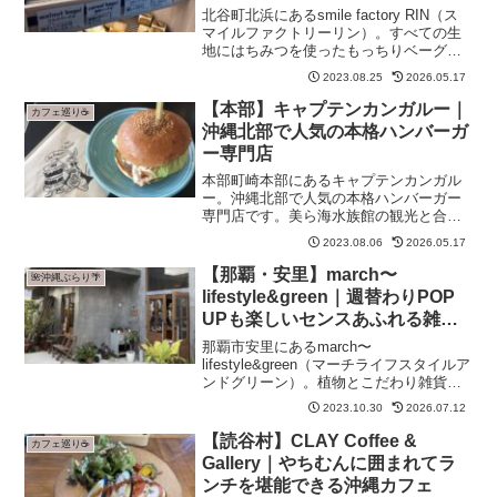
北谷町北浜にあるsmile factory RIN（ス
マイルファクトリーリン）。すべての生
地にはちみつを使ったもっちりベーグル
が人気のパン屋さんです。種類豊富なベ
2023.08.25
2026.05.17
ーグルとパンを楽しめる北谷の隠れ家的
なお店。
【本部】キャプテンカンガルー｜
カフェ巡り☕
沖縄北部で人気の本格ハンバーガ
ー専門店
本部町崎本部にあるキャプテンカンガル
ー。沖縄北部で人気の本格ハンバーガー
専門店です。美ら海水族館の観光と合わ
せて立ち寄れるロケーションも魅力。
2023.08.06
2026.05.17
【那覇・安里】march〜
🌺沖縄ぶらり🌴
lifestyle&green｜週替わりPOP
UPも楽しいセンスあふれる雑貨&
カフェ
那覇市安里にあるmarch〜
lifestyle&green（マーチライフスタイルア
ンドグリーン）。植物とこだわり雑貨が
並ぶセレクトショップで、週替わりの
2023.10.30
2026.07.12
POP UPイベントも開催。おもろまち駅
からも歩ける那覇の人気スポットです。
【読谷村】CLAY Coffee &
カフェ巡り☕
Gallery｜やちむんに囲まれてラ
ンチを堪能できる沖縄カフェ