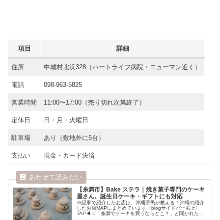
項目
詳細
住所
中城村北浜328（ハートライフ病院・ニューマン近く）
電話
098-963-5825
営業時間
11:00〜17:00（売り切れ次第終了）
定休日
日・月・火曜日
駐車場
あり（敷地外に5台）
支払い
現金・カード決済
【糸満市】Bake ステラ｜焼き菓子専門のケーキ
屋さん。誕生日ケーキ・ギフトにも対応
※記事で紹介したお店は、沖縄県民が教える！沖縄の紹介
したお店MAPにまとめています〈blogサイドバー右上〉
TAP◀︎◁「糸満でケーキを買うならどこ？」と聞かれた
ら、迷わず「Bake ステラ」と答えます。2014年オープン