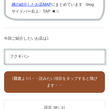
縄の紹介したお店MAP
にまとめています〈blog
サイドバー右上〉TAP ◀︎◁
今回ご紹介したいお店は⤵
フクギパン
⇩
目次
より⇩・・読みたい項目をタップすると飛び
ます・・
目次