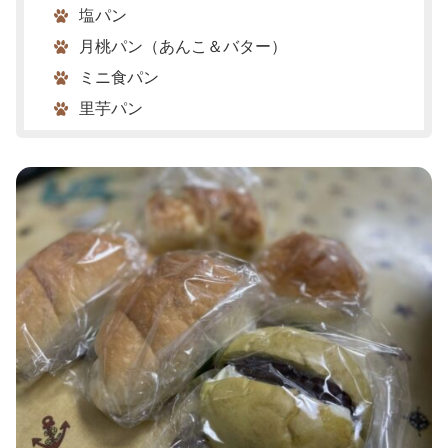
塩パン
月桃パン（あんこ＆バター）
ミニ食パン
里芋パン