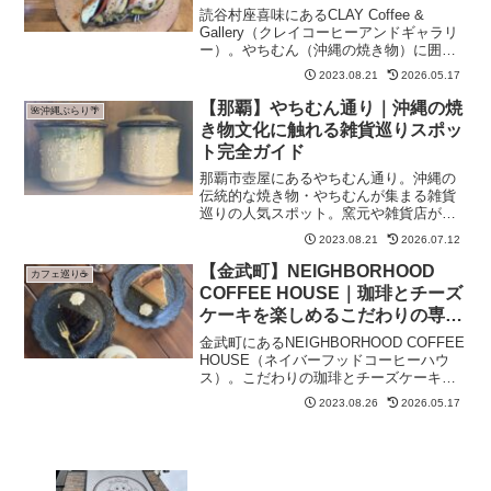
読谷村座喜味にあるCLAY Coffee &
Gallery（クレイコーヒーアンドギャラリ
ー）。やちむん（沖縄の焼き物）に囲ま
れた空間でランチやコーヒーが楽しめる
2023.08.21
2026.05.17
カフェ。料理に合わせて制作された器で
いただく一品料理が絶品です。
【那覇】やちむん通り｜沖縄の焼
🌺沖縄ぶらり🌴
き物文化に触れる雑貨巡りスポッ
ト完全ガイド
那覇市壺屋にあるやちむん通り。沖縄の
伝統的な焼き物・やちむんが集まる雑貨
巡りの人気スポット。窯元や雑貨店が並
ぶ通りで、沖縄の焼き物文化を肌で感じ
2023.08.21
2026.07.12
られます。
【金武町】NEIGHBORHOOD
カフェ巡り☕
COFFEE HOUSE｜珈琲とチーズ
ケーキを楽しめるこだわりの専門
店
金武町にあるNEIGHBORHOOD COFFEE
HOUSE（ネイバーフッドコーヒーハウ
ス）。こだわりの珈琲とチーズケーキが
楽しめる専門店。ナーシングホームに併
2023.08.26
2026.05.17
設された落ち着いた空間で、地元民に愛
されているお店です。