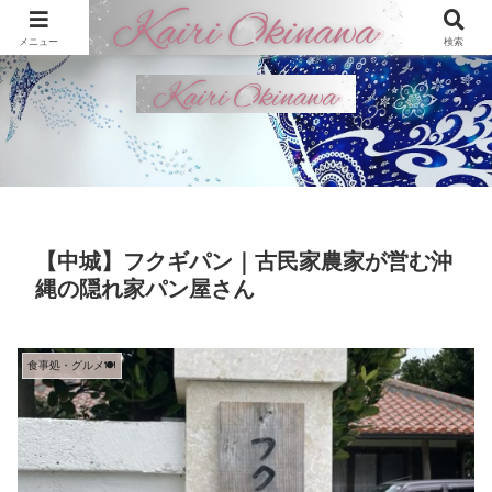
メニュー
検索
【中城】フクギパン｜古民家農家が営む沖
縄の隠れ家パン屋さん
食事処・グルメ🍽️